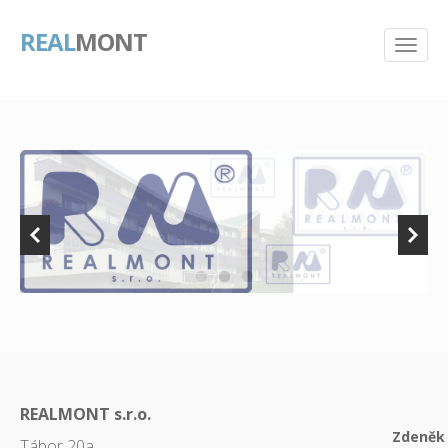
REAL
MONT
REALMONT s.r.o.
Zdeněk 
Tábor 20a