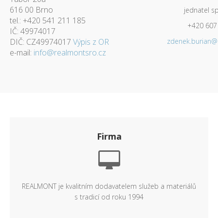
616 00 Brno
jednatel s
tel.: +420 541 211 185
+420 607
IČ: 49974017
DIČ: CZ49974017
Výpis z OR
zdenek.burian@
e-mail:
info@realmontsro.cz
Firma
REALMONT je kvalitním dodavatelem služeb a materiálů
s tradicí od roku 1994